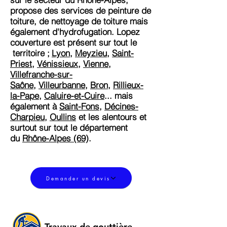
propose des services de peinture de
toiture, de nettoyage de toiture mais
également d'hydrofugation. Lopez
couverture est présent sur tout le
territoire ;
Lyon
,
Meyzieu
,
Saint-
Priest
,
Vénissieux
,
Vienne
,
Villefranche-sur-
Saône
,
Villeurbanne
,
Bron
,
Rillieux-
la-Pape
,
Caluire-et-Cuire
... mais
également à
Saint-Fons
,
Décines-
Charpieu
,
Oullins
et les alentours et
surtout sur tout le département
du
Rhône-Alpes (69)
.
Demander un devis
Travaux de gouttière