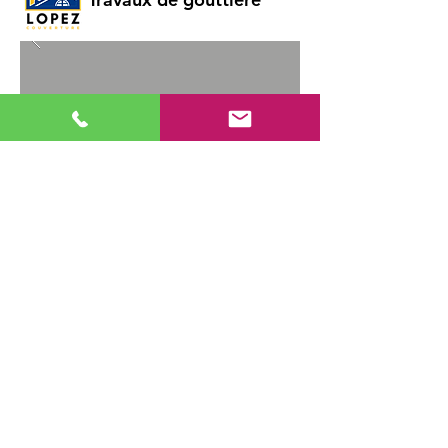
La pose de gouttières, le nettoyage
de gouttières, l'entretien de
gouttière, les gouttières en zingue,
en cuivre ou en pvc sont des